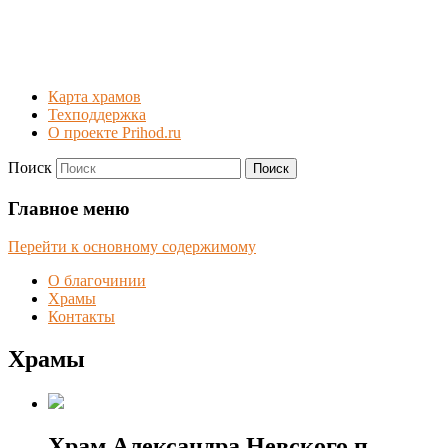
Карта храмов
Техподдержка
О проекте Prihod.ru
Поиск
Второй Майкопский
Главное меню
благочиннический округ
Перейти к основному содержимому
Майкопской и Адыгейской
О благочинии
епархии РПЦ (МП)
Храмы
Контакты
Храмы
Храм Александра Невского п.